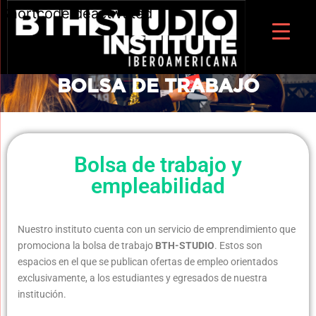
Shortcode deactivated
BOLSA DE TRABAJO
Bolsa de trabajo y
empleabilidad
Nuestro instituto cuenta con un servicio de emprendimiento que
promociona la bolsa de trabajo
BTH-STUDIO
. Estos son
espacios en el que se publican ofertas de empleo orientados
exclusivamente, a los estudiantes y egresados de nuestra
institución.